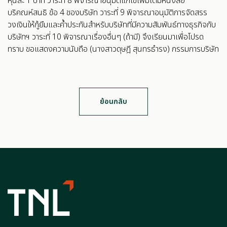
หุ้นละ 1 บาท วาระที่ 8 พิจารณาอนุมัติแก้ไขเพิ่มเติมหนังสือ
บริคณห์สนธิ ข้อ 4 ของบริษัท วาระที่ 9 พิจารณาอนุมัติการจัดสรร
วงเงินให้กู้ยืมและค้ำประกันสำหรับบริษัทที่มีความสัมพันธ์ทางธุรกิจกับ
บริษัทฯ วาระที่ 10 พิจารณาเรื่องอื่นๆ (ถ้ามี) จึงเรียนมาเพื่อโปรด
ทราบ ขอแสดงความนับถือ (นางสาวดุษฎี สุนทรธำรง) กรรมการบริษัท
ย้อนกลับ