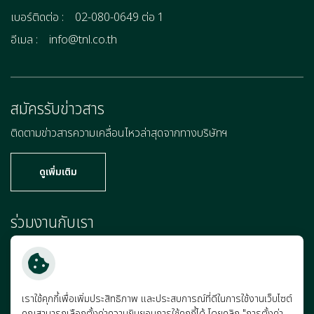
เบอร์ติดต่อ :
02-080-0649 ต่อ 1
อีเมล :
info@tnl.co.th
สมัครรับข่าวสาร
ติดตามข่าวสารความเคลื่อนไหวล่าสุดจากทางบริษัทฯ
ดูเพิ่มเติม
ร่วมงานกับเรา
เพราะคุณคือแรงผลักดันสำคัญที่จะก้าวไปข้างหน้าพร้อมกับเรา
ร่วมงานกับเรา
เราใช้คุกกี้เพื่อเพิ่มประสิทธิภาพ และประสบการณ์ที่ดีในการใช้งานเว็บไซต์
คุณสามารถเลือกตั้งค่าความยินยอมการใช้คุกกี้ได้ โดยคลิก "การตั้งค่า