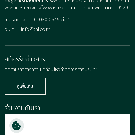
ที่อยู่สำหรับส่งเอกสาร
989 อาคารคิงบริดจ์ ทาวเวอร์ ชั้นที่ 33 ถนน
พระราม 3 แขวงบางโพงพาง เขตยานนาวา กรุงเทพมหานคร 10120
เบอร์ติดต่อ :
02-080-0649 ต่อ 1
อีเมล :
info@tnl.co.th
สมัครรับข่าวสาร
ติดตามข่าวสารความเคลื่อนไหวล่าสุดจากทางบริษัทฯ
ดูเพิ่มเติม
ร่วมงานกับเรา
เพราะคุณคือแรงผลักดันสำคัญที่จะก้าวไปข้างหน้าพร้อมกับเรา